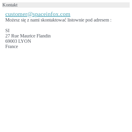
Kontakt
customer@spaceinfox.com
Możesz się z nami skontaktować listownie pod adresem :
SI
27 Rue Maurice Flandin
69003 LYON
France